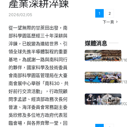
產業深耕淬鍊
聯絡我們
1
2
2026/02/05
下一頁
從一望無際的甘蔗田出發，南
中文 (台灣)
部科學園區歷經三十年深耕與
媒體消息
淬鍊，已蛻變為連結世界、引
領全球先進半導體製程的重要
從實驗室走向生活！國科會打造「未來入軌館」 13米火箭＋PYXIS機器人探索未來生活｜2026均衡臺灣週 系列報導
太陽光電20GW目標延後 公會理事長林新寶建議放寬設置規定
基地，為感謝一路與南科同行
2026/07/17
2026/07/1
的夥伴，國家科學及技術委員
「均衡臺灣週」大台南會展中心登場 展現各部會與雲嘉南發展成果
日本國際拓銷成果亮眼 接力布局工業裝配智慧物流商機
會南部科學園區管理局在大臺
2026/07/16
2026/07/1
南會展中心舉辦「南科30．共
好前行交流活動」，行政院顧
強颱巴威來勢洶洶 張秀卿7／11演唱會宣布延期
遠雄建設登好感空間展 攜手山恩、集力門打造「流動的生活」
問李孟諺、經濟部政務次長何
2026/07/06
2026/07/0
晉滄、海洋委員會常務副主委
吳欣修及多位地方政府代表蒞
臨會場，與各界齊聚一堂，回