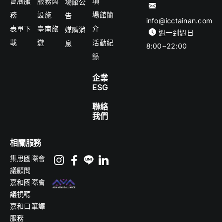
會展服
服務與
項
場館公
務
設施
場館簡
告
info@icctainan.com
表單下
臺南旅
介
媒體消
週一到週日
載
遊
活動紀
息
8:00~22:00
錄
企業
ESG
聯絡
我們
相關服務
集思國際會
議顧問
嘉和國際會
議視聽
嘉和口筆譯
服務