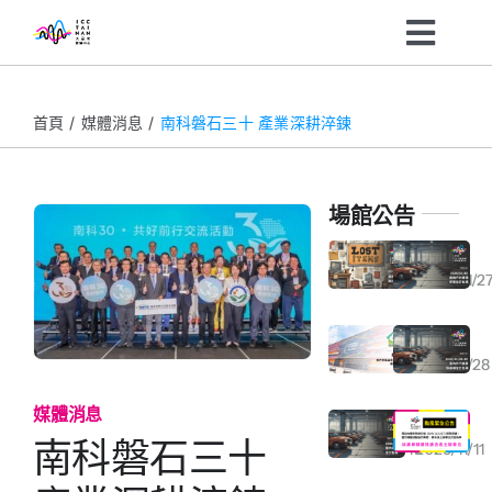
Skip
Toggl
to
content
Navig
主辦單位
首頁
媒體消息
南科磐石三十 產業深耕淬鍊
參訪民眾
場館公告
展會資訊
大臺南會展中心遺失物規範與公告
2026年01月30日東側戶外廣場停車全日包場通知
2026/01/2
最新消息
大臺南會展中心榮獲「室內空氣品質自主管理優良級標章」
2025年11月29-30日室內外汽機車停車場全日包場通知
2026/01/13
2025/11/28
關於我們
媒體消息
2025年11月15日室內停車場全日包場通知
2025/11/12(三) 颱風警示｜臺南市停止上班、停止上課通知
南科磐石三十
2025/11/10
2025/11/11
企業ESG