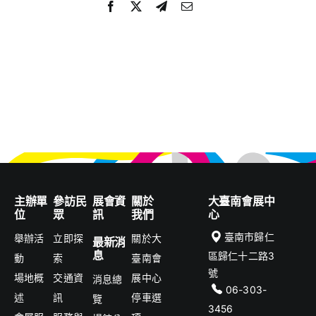
主辦單
參訪民
展會資
關於
大臺南會展中
位
眾
訊
我們
心
臺南市歸仁
舉辦活
立即探
關於大
最新消
息
區歸仁十二路3
動
索
臺南會
號
場地概
交通資
展中心
消息總
06-303-
述
訊
停車選
覽
3456