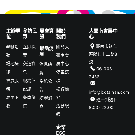
主辦單
參訪民
展會資
關於
大臺南會展中
位
眾
訊
我們
心
臺南市歸仁
舉辦活
立即探
關於大
最新消
息
區歸仁十二路3
動
索
臺南會
號
場地概
交通資
展中心
消息總
06-303-
述
訊
停車選
覽
3456
會展服
服務與
項
場館公
務
設施
場館簡
告
info@icctainan.com
表單下
臺南旅
介
媒體消
週一到週日
載
遊
活動紀
息
8:00~22:00
錄
企業
ESG