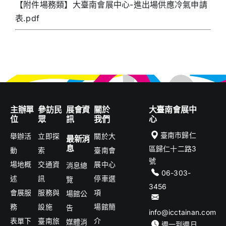
【附件場務類】大臺南會展中心-進出場供應冷氣申請
表.pdf
主辦單
參訪民
展會資
關於
大臺南會展中
位
眾
訊
我們
心
臺南市歸仁
舉辦活
立即探
關於大
最新消
息
區歸仁十二路3
動
索
臺南會
號
場地概
交通資
展中心
消息總
06-303-
述
訊
停車選
覽
3456
會展服
服務與
項
場館公
務
設施
場館簡
告
info@icctainan.com
表單下
臺南旅
介
媒體消
週一到週日