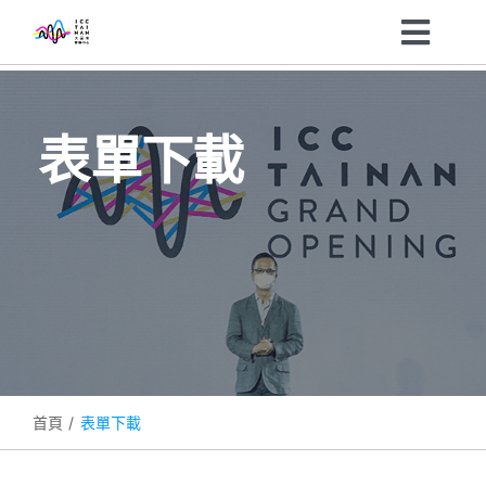
Skip
Toggl
to
content
Navig
主辦單位
表單下載
參訪民眾
展會資訊
最新消息
關於我們
首頁
表單下載
企業ESG