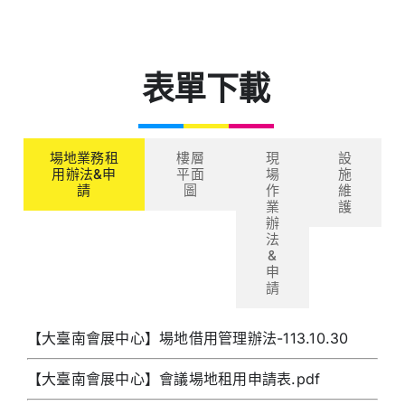
聯絡我們
表單下載
中文 (台灣)
場地業務租
樓層
現
設
用辦法&申
平面
場
施
請
圖
作
維
業
護
辦
法
&
申
請
【大臺南會展中心】場地借用管理辦法-113.10.30
【大臺南會展中心】會議場地租用申請表.pdf