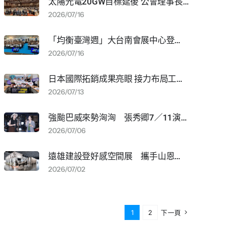
太陽光電20GW目標延後 公會理事長林新寶建議放寬設置規定
2026/07/16
「均衡臺灣週」大台南會展中心登場 展現各部會與雲嘉南發展成果
2026/07/16
日本國際拓銷成果亮眼 接力布局工業裝配智慧物流商機
2026/07/13
強颱巴威來勢洶洶 張秀卿7／11演唱會宣布延期
2026/07/06
遠雄建設登好感空間展 攜手山恩、集力門打造「流動的生活」
2026/07/02
1
2
下一頁