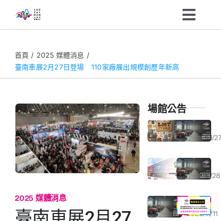
Skip
Toggl
to
content
Navig
主辦單位
首頁
2025 媒體消息
臺南車展2月27日登場 110家廠展出規模創歷年新高
參訪民眾
場館公告
展會資訊
大臺南會展中心遺失物規範與公告
2026年01月30日東側戶外廣場停車全日包場通知
2026/01/2
最新消息
大臺南會展中心榮獲「室內空氣品質自主管理優良級標章」
2025年11月29-30日室內外汽機車停車場全日包場通知
2026/01/13
2025/11/28
關於我們
2025 媒體消息
2025年11月15日室內停車場全日包場通知
2025/11/12(三) 颱風警示｜臺南市停止上班、停止上課通知
企業ESG
臺南車展2月27
2025/11/10
2025/11/11