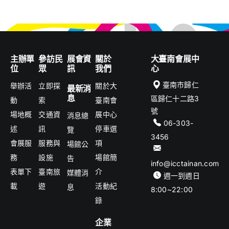
主辦單
參訪民
展會資
關於
大臺南會展中
位
眾
訊
我們
心
臺南市歸仁
舉辦活
立即探
關於大
最新消
息
區歸仁十二路3
動
索
臺南會
號
場地概
交通資
展中心
消息總
06-303-
述
訊
停車選
覽
3456
會展服
服務與
項
場館公
務
設施
場館簡
告
info@icctainan.com
表單下
臺南旅
介
媒體消
週一到週日
載
遊
活動紀
息
8:00~22:00
錄
企業