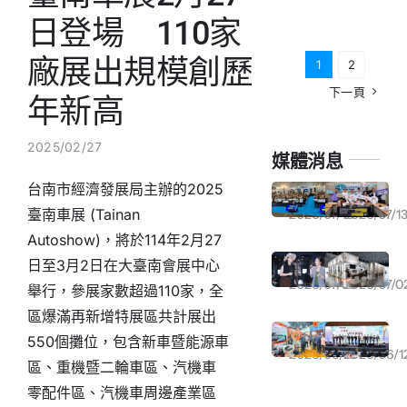
日登場 110家
聯絡我們
廠展出規模創歷
1
2
下一頁
中文 (台灣)
年新高
2025/02/27
媒體消息
台南市經濟發展局主辦的2025
「均衡臺灣週」大台南會展中心登場 展現各部會與雲嘉南發展成果
日本國際拓銷成果亮眼 接力布局工業裝配智慧物流商機
臺南車展 (Tainan
2026/07/16
2026/07/1
Autoshow)，將於114年2月27
強颱巴威來勢洶洶 張秀卿7／11演唱會宣布延期
遠雄建設登好感空間展 攜手山恩、集力門打造「流動的生活」
日至3月2日在大臺南會展中心
2026/07/06
2026/07/0
舉行，參展家數超過110家，全
區爆滿再新增特展區共計展出
大南方AI智慧健康展 商機上億
大南方AI智慧健康展沙崙登場 卓榮泰、黃偉哲見證逾百項技術應用成果
550個攤位，包含新車暨能源車
2026/06/13
2026/06/1
區、重機暨二輪車區、汽機車
零配件區、汽機車周邊產業區