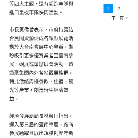
等四大主題，還有超跑車隊與
1
2
進口重機車隊快閃活動。
下一頁
市長黃偉哲表示，市府持續結
合民間資源促成各類型展覽活
動於大台南會展中心舉辦，期
盼吸引更多優質業者至臺南參
展、觀展或舉辦展會活動，透
過聚集國內外各地觀展族群，
藉此活絡周邊餐飲、住宿、觀
光等產業，創造衍生經濟效
益。
經濟發展局局長林榮川指出，
邁入第三屆的臺南車展，廠商
參展踴躍且展出規模創歷年新