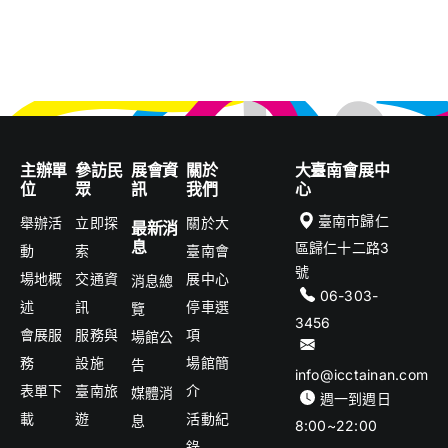
主辦單
參訪民
展會資
關於
大臺南會展中
位
眾
訊
我們
心
臺南市歸仁
舉辦活
立即探
關於大
最新消
息
區歸仁十二路3
動
索
臺南會
號
場地概
交通資
展中心
消息總
06-303-
述
訊
停車選
覽
3456
會展服
服務與
項
場館公
務
設施
場館簡
告
info@icctainan.com
表單下
臺南旅
介
媒體消
週一到週日
載
遊
活動紀
息
8:00~22:00
錄