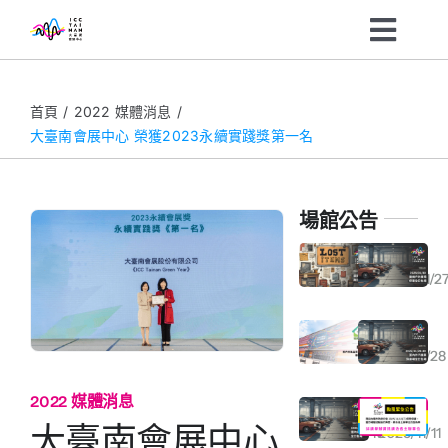
Skip
Toggl
to
content
Navig
主辦單位
首頁
2022 媒體消息
大臺南會展中心 榮獲2023永續實踐獎第一名
參訪民眾
場館公告
展會資訊
大臺南會展中心遺失物規範與公告
2026年01月30日東側戶外廣場停車全日包場通知
2026/01/2
最新消息
大臺南會展中心榮獲「室內空氣品質自主管理優良級標章」
2025年11月29-30日室內外汽機車停車場全日包場通知
2026/01/13
2025/11/28
關於我們
2022 媒體消息
2025年11月15日室內停車場全日包場通知
2025/11/12(三) 颱風警示｜臺南市停止上班、停止上課通知
企業ESG
大臺南會展中心
2025/11/10
2025/11/11