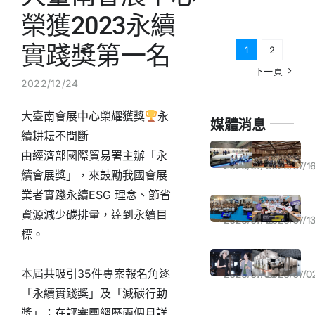
榮獲2023永續
聯絡我們
實踐獎第一名
1
2
下一頁
中文 (台灣)
2022/12/24
大臺南會展中心榮耀獲獎
永
媒體消息
續耕耘不間斷
從實驗室走向生活！國科會打造「未來入軌館」 13米火箭＋PYXIS機器人探索未來生活｜2026均衡臺灣週 系列報導
太陽光電20GW目標延後 公會理事長林新寶建議放寬設置規定
由經濟部國際貿易署主辦「永
2026/07/17
2026/07/1
續會展獎」，來鼓勵我國會展
業者實踐永續ESG 理念、節省
「均衡臺灣週」大台南會展中心登場 展現各部會與雲嘉南發展成果
日本國際拓銷成果亮眼 接力布局工業裝配智慧物流商機
資源減少碳排量，達到永續目
2026/07/16
2026/07/1
標。
強颱巴威來勢洶洶 張秀卿7／11演唱會宣布延期
遠雄建設登好感空間展 攜手山恩、集力門打造「流動的生活」
本屆共吸引35件專案報名角逐
2026/07/06
2026/07/0
「永續實踐獎」及「減碳行動
獎」；在評審團經歷兩個月詳